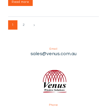
Read more
Posts
>
PAGE
1
PAGE
2
pagination
Email
sales@venus.com.au
Phone